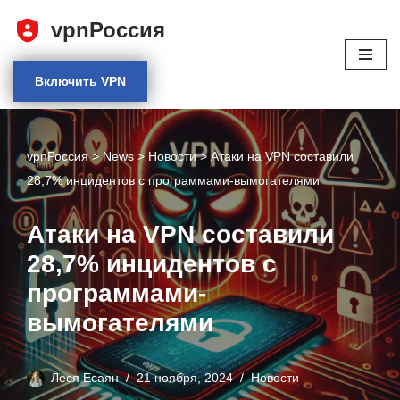
vpnРоссия
Перейти
к
Включить VPN
содержимому
vpnРоссия
>
News
>
Новости
>
Атаки на VPN составили
28,7% инцидентов с программами-вымогателями
Атаки на VPN составили
28,7% инцидентов с
программами-
вымогателями
Леся Есаян
21 ноября, 2024
Новости