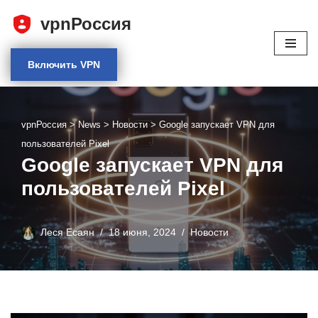
vpnРоссия
Перейти
к
Включить VPN
содержимому
vpnРоссия
>
News
>
Новости
>
Google запускает VPN для
пользователей Pixel
Google запускает VPN для
пользователей Pixel
Леся Есаян
18 июня, 2024
Новости