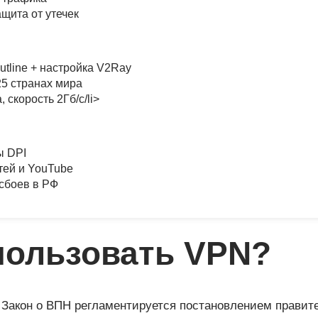
ащита от утечек
tline + настройка V2Ray
5 странах мира
 скорость 2Гб/с/li>
ы DPI
тей и YouTube
сбоев в РФ
пользовать VPN?
 Закон о ВПН регламентируется постановлением правите