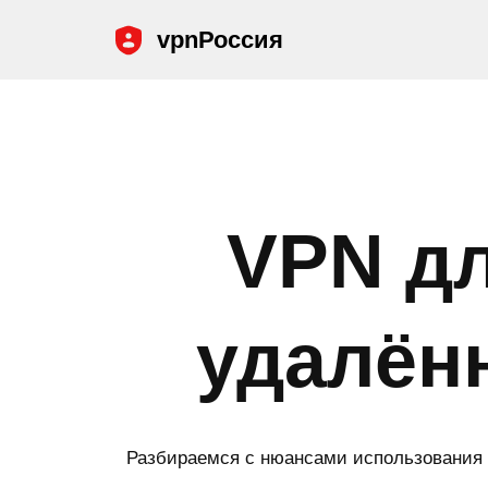
vpnРоссия
Перейти
к
содержимому
VPN д
удалён
Разбираемся с нюансами использования 