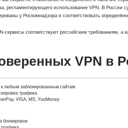
тва, регламентирующего использование VPN. В России с
ированы у Роскомнадзора и соответствовать определён
PN-сервисы соответствуют российским требованиям, а к
роверенных VPN в Р
 к любым заблокированным сайтам
скировка трафика
berPay, VISA, MS, YooMoney
а блокировок
 трафика