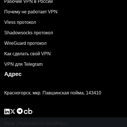
Рабочие VPN в России
Почему не работает VPN
Vless протокол
Shadowsocks протокол
WireGuard протокол
Как сделать свой VPN
VPN для Telegram
Адрес
Красногорск, мкр. Павшинская пойма, 143410
Neve
| Работает на
WordPress