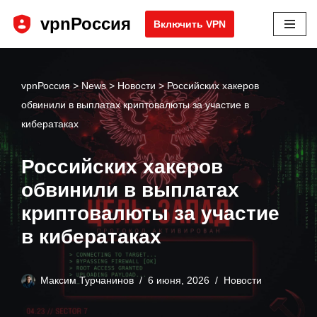
vpnРоссия
Включить VPN
Перейти
к
содержимому
vpnРоссия
>
News
>
Новости
>
Российских хакеров
обвинили в выплатах криптовалюты за участие в
кибератаках
Российских хакеров
обвинили в выплатах
криптовалюты за участие
в кибератаках
Максим Турчанинов
6 июня, 2026
Новости