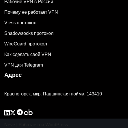
Рабочие VPN в России
Почему не работает VPN
Vless протокол
Shadowsocks протокол
WireGuard протокол
Как сделать свой VPN
VPN для Telegram
Адрес
Красногорск, мкр. Павшинская пойма, 143410
Neve
| Работает на
WordPress