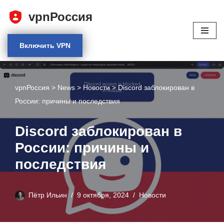
vpnРоссия
Перейти
к
Включить VPN
содержимому
vpnРоссия
>
News
>
Новости
>
Discord заблокирован в
России: причины и последствия
Discord заблокирован в
России: причины и
последствия
Пётр Ильин
9 октября, 2024
Новости