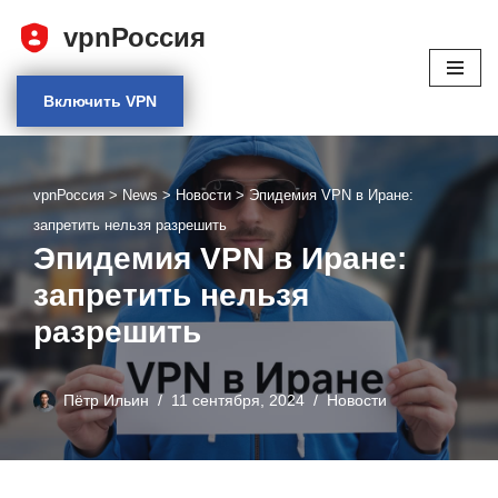
vpnРоссия
Перейти
к
Включить VPN
содержимому
vpnРоссия
>
News
>
Новости
>
Эпидемия VPN в Иране:
запретить нельзя разрешить
Эпидемия VPN в Иране:
запретить нельзя
разрешить
Пётр Ильин
11 сентября, 2024
Новости