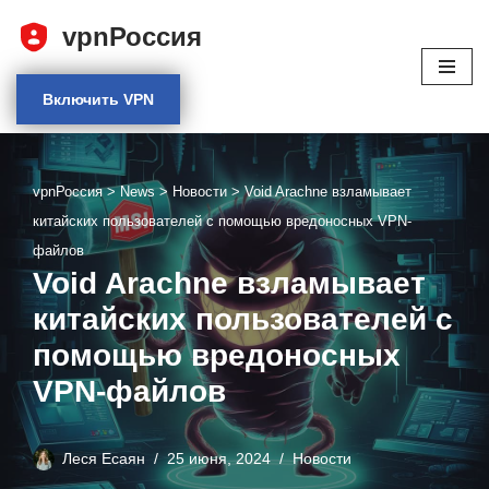
vpnРоссия
Перейти
к
Включить VPN
содержимому
vpnРоссия
>
News
>
Новости
>
Void Arachne взламывает
китайских пользователей с помощью вредоносных VPN-
файлов
Void Arachne взламывает
китайских пользователей с
помощью вредоносных
VPN-файлов
Леся Есаян
25 июня, 2024
Новости