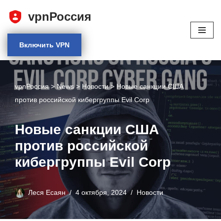
vpnРоссия
Перейти
к
Включить VPN
содержимому
vpnРоссия
>
News
>
Новости
>
Новые санкции США
против российской кибергруппы Evil Corp
Новые санкции США
против российской
кибергруппы Evil Corp
Леся Есаян
4 октября, 2024
Новости