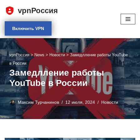
vpnРоссия
Перейти
к
Включить VPN
содержимому
vpnРоссия
>
News
>
Новости
>
Замедлление работы YouTube
в России
Замедлление работы
YouTube в России
Максим Турчанинов
12 июля, 2024
Новости