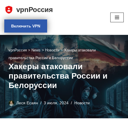
vpnРоссия
Перейти
к
Включить VPN
содержимому
vpnРоссия
>
News
>
Новости
>
Хакеры атаковали
правительства России и Белоруссии
Хакеры атаковали
правительства России и
Белоруссии
Леся Есаян
3 июля, 2024
Новости