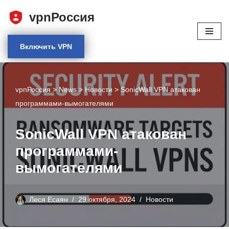
vpnРоссия
Перейти
к
Включить VPN
содержимому
vpnРоссия
>
News
>
Новости
>
SonicWall VPN атакован
программами-вымогателями
SonicWall VPN атакован
программами-
вымогателями
Леся Есаян
29 октября, 2024
Новости