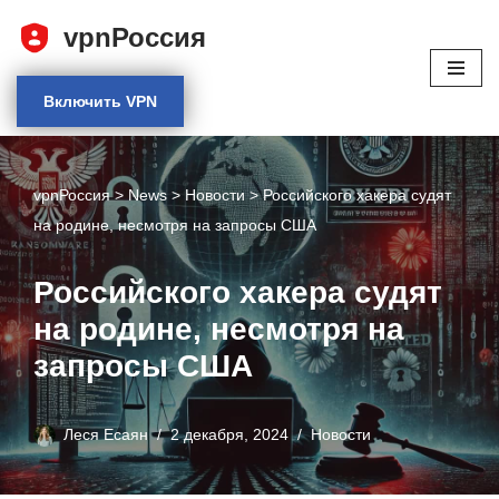
vpnРоссия
Перейти
к
Включить VPN
содержимому
vpnРоссия
>
News
>
Новости
>
Российского хакера судят
на родине, несмотря на запросы США
Российского хакера судят
на родине, несмотря на
запросы США
Леся Есаян
2 декабря, 2024
Новости